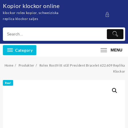
Skip
Kopior klockor online
to
klockor rolex kopior, schweiziska
content
replica klockor saljes
Category
MENU
Home
Produkter
Rolex Rostfritt stål President Bracelet 622.609 Replika
Klockor
Rea!