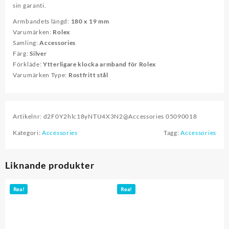
sin garanti.
Armbandets längd:
180 x 19 mm
Varumärken:
Rolex
Samling:
Accessories
Färg:
Silver
Förkläde:
Ytterligare klocka armband för Rolex
Varumärken Type:
Rostfritt stål
Artikelnr:
d2F0Y2hlc18yNTU4X3N2@Accessories 05090018
Kategori:
Accessories
Tagg:
Accessories
Liknande produkter
Rea!
Rea!