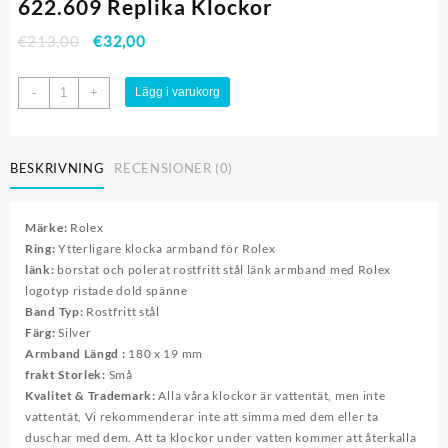
622.609 Replika Klockor
€
213,00
€
32,00
Rolex
-
+
Lägg i varukorg
Rostfritt
stål
President
BESKRIVNING
RECENSIONER (0)
Bracelet
622.609
Replika
Märke:
Rolex
Klockor
Ring:
Ytterligare klocka armband för Rolex
mängd
länk:
borstat och polerat rostfritt stål länk armband med Rolex
logotyp ristade dold spänne
Band Typ:
Rostfritt stål
Färg:
Silver
Armband Längd :
180 x 19 mm
frakt Storlek:
Små
Kvalitet & Trademark:
Alla våra klockor är vattentät, men inte
vattentät, Vi rekommenderar inte att simma med dem eller ta
duschar med dem. Att ta klockor under vatten kommer att återkalla