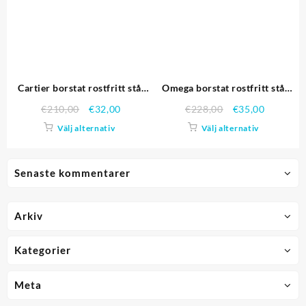
Cartier borstat rostfritt stål
Omega borstat rostfritt stål
länk armband 622.605
länk armband 622.484
€
210,00
€
32,00
€
228,00
€
35,00
Replika Klockor
Replika Klockor
Välj alternativ
Välj alternativ
Senaste kommentarer
Arkiv
Kategorier
Meta