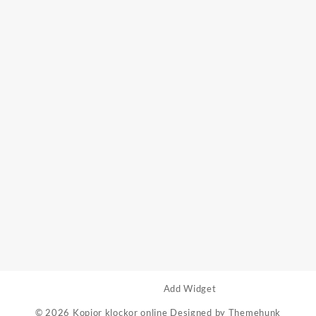
Add Widget
© 2026
Kopior klockor online
Designed by
Themehunk