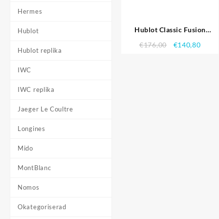
Hermes
Hublot Classic Fusion
Hublot
diamant skallen Dial Black
€
176,00
€
140,80
Steel Case svart läderrem
Hublot replika
622.815 Replika Klockor
IWC
IWC replika
Jaeger Le Coultre
Longines
Mido
MontBlanc
Nomos
Okategoriserad