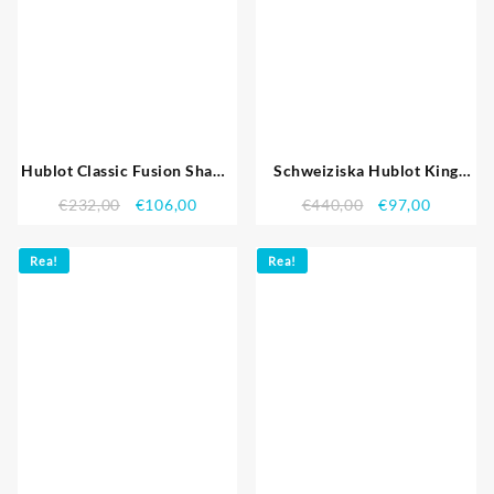
Hublot Classic Fusion Shawn
Schweiziska Hublot King
Carter Black Steel Case svart
Power Black Dial med
€
232,00
€
106,00
€
440,00
€
97,00
läderrem 622.817 Replika
gummiband shb10 621.403
Klockor
Replika Klockor
Rea!
Rea!