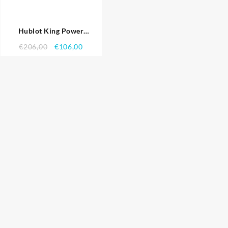
Hublot King Power
Tourbillon Black Strap Gold
€
206,00
€
106,00
Dial Replika Klockor