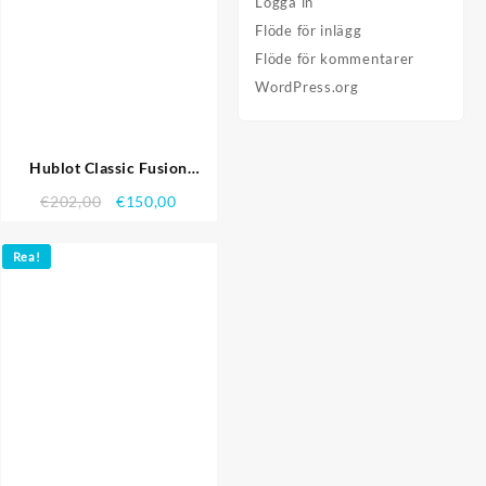
Logga in
Flöde för inlägg
Flöde för kommentarer
WordPress.org
Hublot Classic Fusion
Chronograph – HB134
€
202,00
€
150,00
621.605 Replika Klockor
Rea!