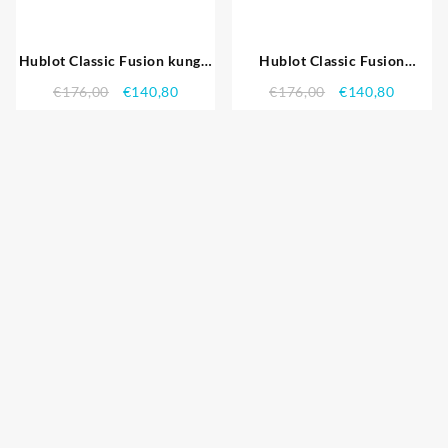
Hublot Classic Fusion kung –
Hublot Classic Fusion
HB137 621.608 Replika
Diamond Skull Dial Stainless
€
176,00
€
140,80
€
176,00
€
140,80
Klockor
Steel Case svart läderrem
622.814 Replika Klockor