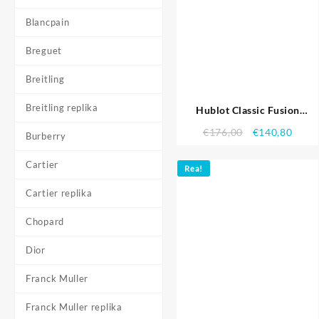
Blancpain
Breguet
Breitling
Breitling replika
Hublot Classic Fusion
Chronograph – HB133
€
176,00
€
140,80
Burberry
621.604 Replika Klockor
Cartier
Rea!
Cartier replika
Chopard
Dior
Franck Muller
Franck Muller replika