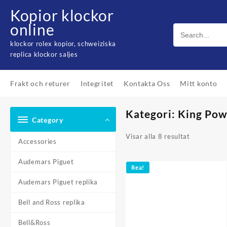
Skip
Kopior klockor
to
online
content
klockor rolex kopior, schweiziska
replica klockor saljes
Frakt och returer
Integritet
Kontakta Oss
Mitt konto
Kategori: King Po
Category
Visar alla 8 resultat
Accessories
Audemars Piguet
Rea!
Audemars Piguet replika
Bell and Ross replika
Bell&Ross