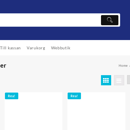
Till kassan
Varukorg
Webbutik
wer
Home
Rea!
Rea!