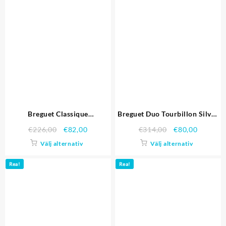
Breguet Classique
Breguet Duo Tourbillon Silver
Komplikationer Rose Gold
Case White Dial svarta
€
226,00
€
82,00
€
314,00
€
80,00
Case svart läderrem 80156
läderarmband 622.622 Replika
Välj alternativ
Välj alternativ
Klockor
Rea!
Rea!