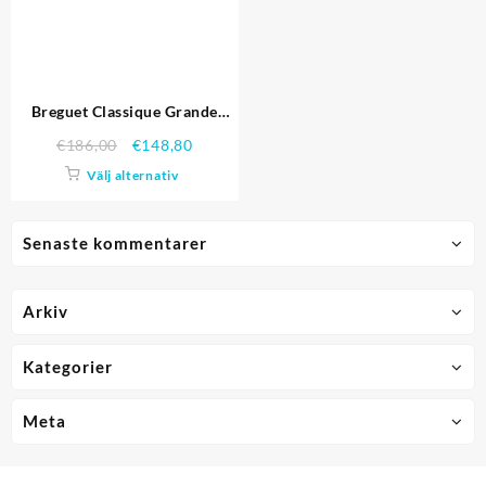
Breguet Classique Grande
Komplikation Tourbillon
€
186,00
€
148,80
Silver Case Black Dial svart
Välj alternativ
läderrem 622.212 Replika
Klockor
Senaste kommentarer
Arkiv
Kategorier
Meta