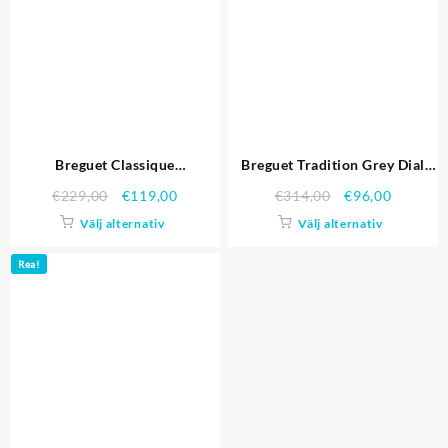
Breguet Classique
Breguet Tradition Grey Dial
Komplikationer Stainless Steel
Gold Case brunt läderarmband
€
229,00
€
119,00
€
314,00
€
96,00
Case Brun läderrem 80159
1454031 Replika Klockor
Välj alternativ
Välj alternativ
Rea!