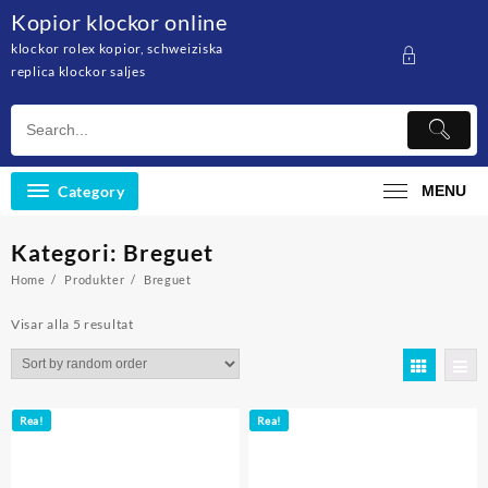
Skip
Kopior klockor online
to
klockor rolex kopior, schweiziska
content
replica klockor saljes
Category
MENU
Kategori: Breguet
Home
Produkter
Breguet
Visar alla 5 resultat
Rea!
Rea!