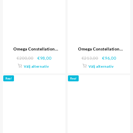
Omega Constellation
Omega Constellation
Schweiziska hög kvalitet
Schweiziska hög kvalitet
€
200,00
€
98,00
€
213,00
€
96,00
replika klockor 4474
replika klockor 4488
Välj alternativ
Välj alternativ
Rea!
Rea!