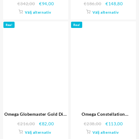
Gold Diamond Bezel Två Tone
Dial Stainless Steel Case svart
€
342,00
€
94,00
€
186,00
€
148,80
Band 621.487 Replika Klockor
läderrem Replika Klockor
Välj alternativ
Välj alternativ
Rea!
Rea!
Omega Globemaster Gold Dial
Omega Constellation
Gold fallet och armband
Schweiziska hög kvalitet
€
216,00
€
82,00
€
238,00
€
113,00
Replika Klockor
replika klockor 4472
Välj alternativ
Välj alternativ