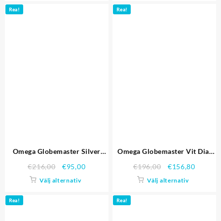
Rea!
Rea!
Omega Globemaster Silver
Omega Globemaster Vit Dial
Dial Blue Hands Rostfritt stål
Rose Gold fallet och armband
€
216,00
€
95,00
€
196,00
€
156,80
fallet och armband Replika
Replika Klockor
Välj alternativ
Välj alternativ
Klockor
Rea!
Rea!