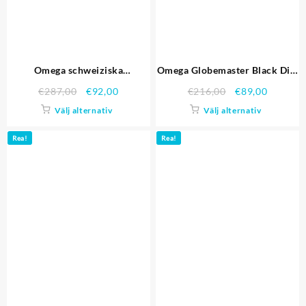
Omega schweiziska
Omega Globemaster Black Dial
Constellation smycken
Rostfritt stål fallet och
€
287,00
€
92,00
€
216,00
€
89,00
diamant Case Radial Emblem
armband Replika Klockor
Välj alternativ
Välj alternativ
Brown Dial 98.117 Replika
Klockor
Rea!
Rea!