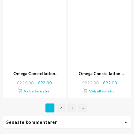
Omega Constellation
Omega Constellation
Schweiziska hög kvalitet
Schweiziska hög kvalitet
€
226,00
€
92,00
€
222,00
€
92,00
replika klockor 4484
replika klockor 4477
Välj alternativ
Välj alternativ
1
2
3
→
Senaste kommentarer