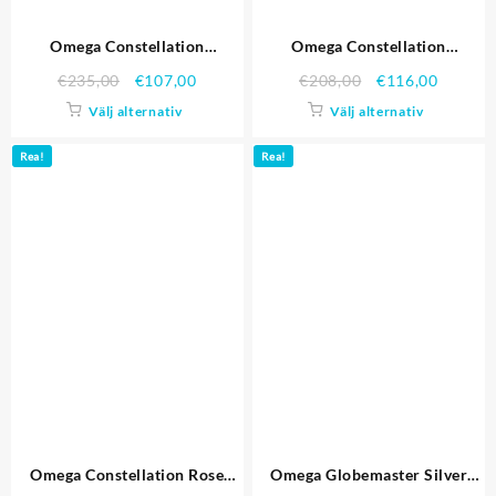
Omega Constellation
Omega Constellation
Schweiziska hög kvalitet
Schweiziska hög kvalitet
€
235,00
€
107,00
€
208,00
€
116,00
replika klockor 4483
replika klockor 4480
Välj alternativ
Välj alternativ
Rea!
Rea!
Omega Constellation Rose
Omega Globemaster Silver