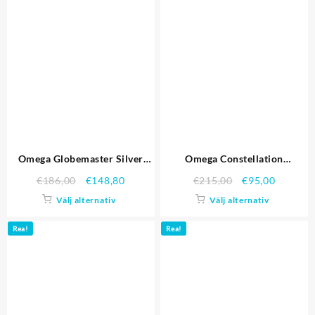
Omega Globemaster Silver
Omega Constellation
Dial guld bezel Stainless Steel
Schweiziska hög kvalitet
€
186,00
€
148,80
€
215,00
€
95,00
Case Brown Läder Strap
replika klockor 4490
Välj alternativ
Välj alternativ
Replika Klockor
Rea!
Rea!