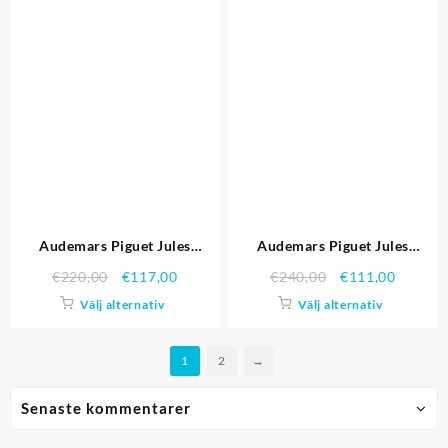
Audemars Piguet Jules
Audemars Piguet Jules
Audemars Replica klockor
Audemars Replica klockor
€
220,00
€
117,00
€
240,00
€
111,00
3401
3376
Välj alternativ
Välj alternativ
1
2
→
Senaste kommentarer