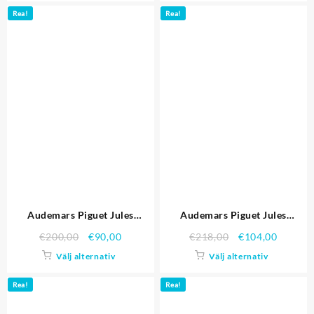
Rea!
Rea!
Audemars Piguet Jules
Audemars Piguet Jules
Audemars Replica klockor
Audemars Replica Klockor
€
200,00
€
90,00
€
218,00
€
104,00
3399
3373
Välj alternativ
Välj alternativ
Rea!
Rea!