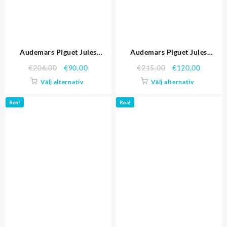
Audemars Piguet Jules
Audemars Piguet Jules
Audemars Replica klockor
Audemars Replica Klockor
€
206,00
€
90,00
€
215,00
€
120,00
3393
3388
Välj alternativ
Välj alternativ
Rea!
Rea!