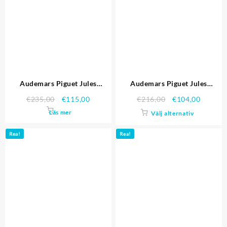
Audemars Piguet Jules
Audemars Piguet Jules
Audemars Replica klockor
Audemars Replica klockor
€
235,00
€
115,00
€
216,00
€
104,00
3403
3406
Läs mer
Välj alternativ
Rea!
Rea!