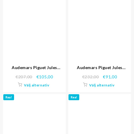
Audemars Piguet Jules
Audemars Piguet Jules
Audemars Replica klockor
Audemars Replica klockor
€
207,00
€
105,00
€
232,00
€
91,00
3404
3387
Välj alternativ
Välj alternativ
Rea!
Rea!