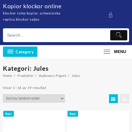
Skip
Kopior klockor online
to
klockor rolex kopior, schweiziska
content
replica klockor saljes
Category
MENU
Kategori: Jules
Home
Produkter
Audemars Piguet
Jules
Visar 1–16 av 19 resultat
Rea!
Rea!