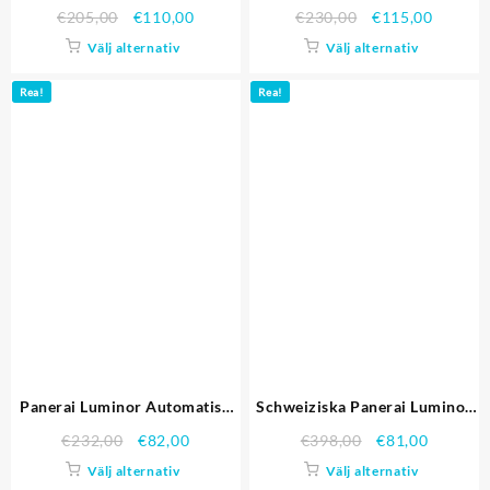
Replica klockor 4529
kopior Replika Klockor 4601
€
205,00
€
110,00
€
230,00
€
115,00
Välj alternativ
Välj alternativ
Rea!
Rea!
Panerai Luminor Automatisk
Schweiziska Panerai Luminor
Power Reserve Black Präglat
Marina Black Dial Stainless
€
232,00
€
82,00
€
398,00
€
81,00
Dial Stainless Steel Case svart
Steel Case svart läderrem
Välj alternativ
Välj alternativ
läderrem Replika Klockor
Replika Klockor