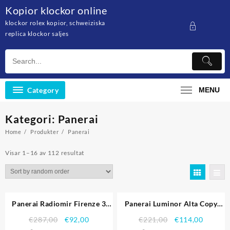
Skip
Kopior klockor online
to
klockor rolex kopior, schweiziska
content
replica klockor saljes
Category
MENU
Kategori: Panerai
Home
Produkter
Panerai
Visar 1–16 av 112 resultat
Rea!
Rea!
Panerai Radiomir Firenze 3
Panerai Luminor Alta Copy
dagar Acciaio PAM604 Black
Replica klockor 4567
€
287,00
€
92,00
€
221,00
€
114,00
Dial gravyr Stainless Stell Case