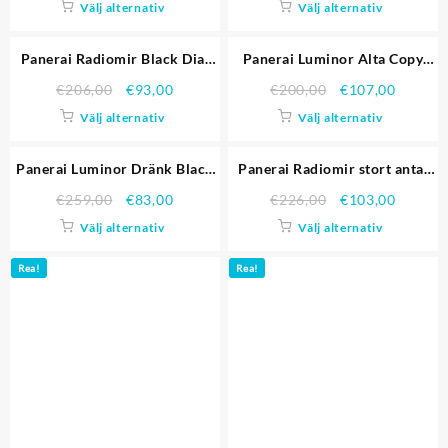
Välj alternativ
Välj alternativ
svart läderrem Replika
Klockor
Rea!
Rea!
Panerai Radiomir Black Dial
Panerai Luminor Alta Copy
Rose Gold Case rött läder
Replica klockor 4576
€
206,00
€
93,00
€
200,00
€
107,00
Strap 1453806 Replika
Välj alternativ
Välj alternativ
Klockor
Rea!
Rea!
Panerai Luminor Dränk Black
Panerai Radiomir stort antal
Dial Suede Leather Bracelet
kopior Replika Klockor 4580
€
259,00
€
83,00
€
226,00
€
103,00
Replika Klockor
Välj alternativ
Välj alternativ
Rea!
Rea!