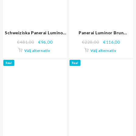
Schweiziska Panerai Luminor
Panerai Luminor Brun
GMT Carbotech Black Dial
läderrem svart Dial 80.161
€
481,00
€
96,00
€
228,00
€
116,00
Black Case Brun läderrem
Välj alternativ
Välj alternativ
Replika Klockor
Rea!
Rea!