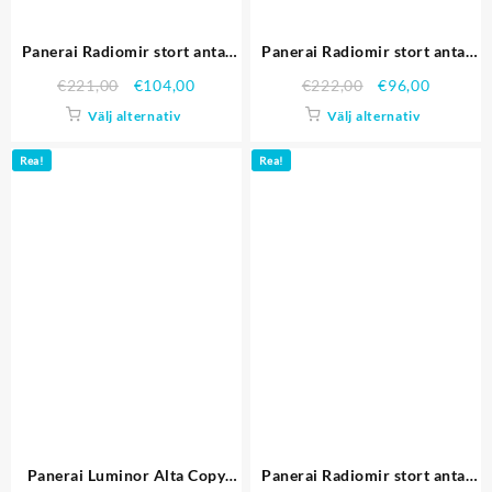
Panerai Radiomir stort antal
Panerai Radiomir stort antal
kopior Replika Klockor 4592
kopior Replika Klockor 4604
€
221,00
€
104,00
€
222,00
€
96,00
Välj alternativ
Välj alternativ
Rea!
Rea!
Panerai Luminor Alta Copy
Panerai Radiomir stort antal