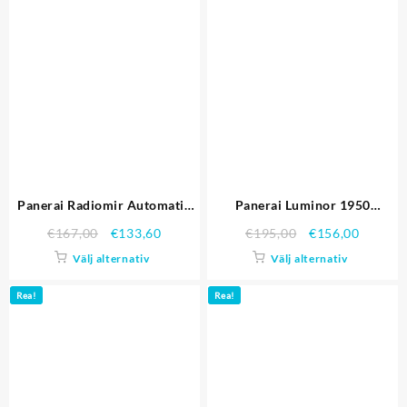
Panerai Radiomir Automatic
Panerai Luminor 1950
PAM00504
PAM00361
€
167,00
€
133,60
€
195,00
€
156,00
Välj alternativ
Välj alternativ
Rea!
Rea!