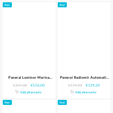
Rea!
Rea!
Panerai Luminor Marina
Panerai Radiomir Automatic
PAM00049
PAM00388
€
195,00
€
156,00
€
174,00
€
139,20
Välj alternativ
Välj alternativ
Rea!
Rea!