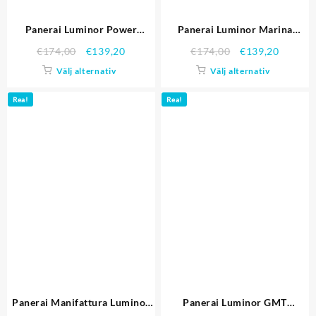
Panerai Luminor Power
Panerai Luminor Marina
Reserve PAM00090
PAM00422
€
174,00
€
139,20
€
174,00
€
139,20
Välj alternativ
Välj alternativ
Rea!
Rea!
Panerai Manifattura Luminor
Panerai Luminor GMT