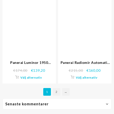
Panerai Luminor 1950
Panerai Radiomir Automatic
PAM00372
PAM00505
€
174,00
€
139,20
€
215,00
€
160,00
Välj alternativ
Välj alternativ
1
2
→
Senaste kommentarer