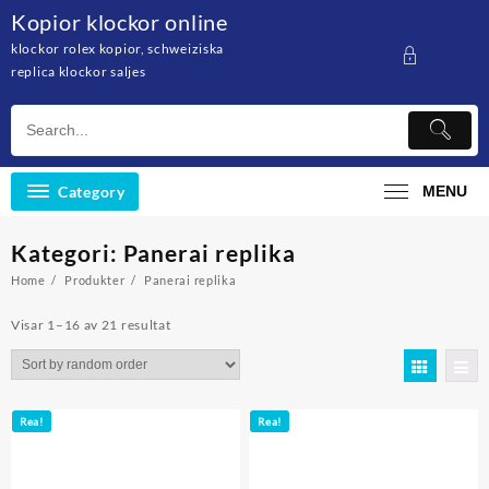
Skip
Kopior klockor online
to
klockor rolex kopior, schweiziska
content
replica klockor saljes
Category
MENU
Kategori: Panerai replika
Home
Produkter
Panerai replika
Visar 1–16 av 21 resultat
Rea!
Rea!