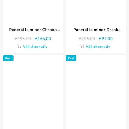
Panerai Luminor Chrono
Panerai Luminor Dränk
PAM00250
PAM00389
€
195,00
€
156,00
€
205,00
€
97,00
Välj alternativ
Välj alternativ
Rea!
Rea!