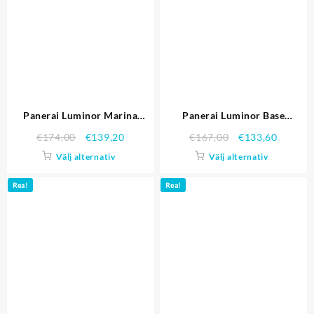
Panerai Luminor Marina
Panerai Luminor Base
PAM00091
PAM00002
€
174,00
€
139,20
€
167,00
€
133,60
Välj alternativ
Välj alternativ
Rea!
Rea!