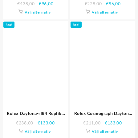
Rostfritt stål armband White
Klockor 4839
€
438,00
€
96,00
€
228,00
€
96,00
Dial 80.297 Replika Klockor
Välj alternativ
Välj alternativ
Rea!
Rea!
Rolex Daytona-rl84 Replika
Rolex Cosmograph Daytona
Klockor
Black Dial rostfritt stål
€
238,00
€
133,00
€
211,00
€
133,00
armband 622.543 Replika
Välj alternativ
Välj alternativ
Klockor