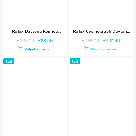
Rolex Daytona Replica
Rolex Cosmograph Daytona
Klockor 4841
Pink Dial Rose Gold fallet och
€
233,00
€
88,00
€
168,00
€
134,40
armband 1454247 Replika
Välj alternativ
Välj alternativ
Klockor
Rea!
Rea!