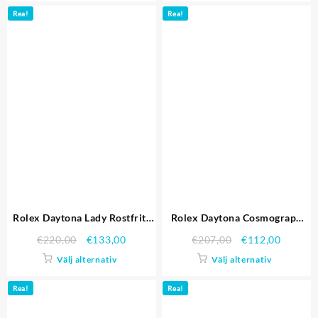
Rea!
Rea!
Rolex Daytona Lady Rostfritt
Rolex Daytona Cosmograph
stål Case Black Dial
Rainbow Kristaller Ring
€
220,00
€
133,00
€
207,00
€
112,00
Tachymeter Replika Klockor
Stainless Brant Strap Black
Välj alternativ
Välj alternativ
Dial 80250 Replika Klockor
Rea!
Rea!