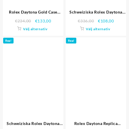
Rolex Daytona Gold Case
Schweiziska Rolex Daytona
Crystal Studded Bezel Black
rostfritt stål armband Black
€
234,00
€
133,00
€
336,00
€
108,00
Dial Replika Klockor
Dial 80.296 Replika Klockor
Välj alternativ
Välj alternativ
Rea!
Rea!
Schweiziska Rolex Daytona
Rolex Daytona Replica