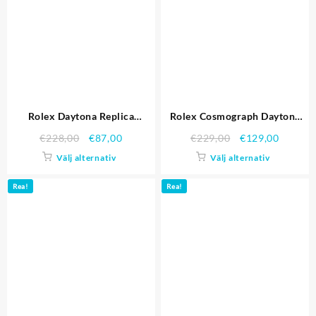
Rolex Daytona Replica
Rolex Cosmograph Daytona
Klockor 4844
Rostfritt stål White Dial Vit
€
228,00
€
87,00
€
229,00
€
129,00
Bezel 1454242 Replika
Välj alternativ
Välj alternativ
Klockor
Rea!
Rea!