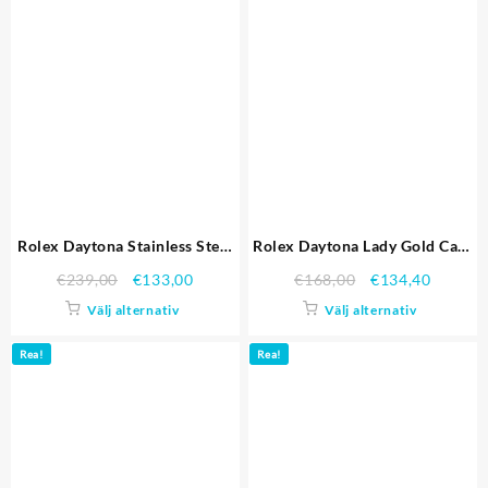
Rolex Daytona Stainless Steel
Rolex Daytona Lady Gold Case
Case White Dial brunt läder
Crystal dubbade Bezel Crystal
€
239,00
€
133,00
€
168,00
€
134,40
Strap Replika Klockor
Studded Ring 98238 Replika
Välj alternativ
Välj alternativ
Klockor
Rea!
Rea!