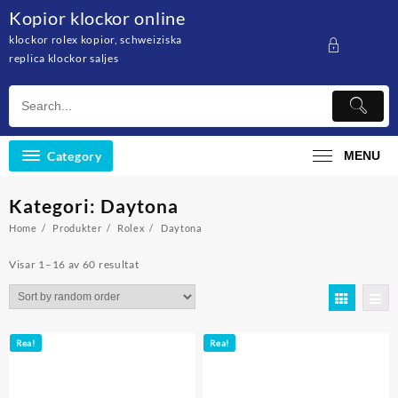
Skip
Kopior klockor online
to
klockor rolex kopior, schweiziska
content
replica klockor saljes
Category
MENU
Kategori: Daytona
Home
Produkter
Rolex
Daytona
Visar 1–16 av 60 resultat
Rea!
Rea!