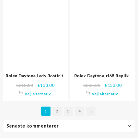
Rolex Daytona Lady Rostfritt
Rolex Daytona-rl68 Replika
stål Case White Dial
Klockor
€
212,00
€
133,00
€
205,00
€
133,00
Tachymeter Replika Klockor
Välj alternativ
Välj alternativ
1
2
3
4
→
Senaste kommentarer