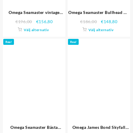
Omega Seamaster vintage
Omega Seamaster Bullhead Vit
Chronograph Black Dial
Dial Stainless Steel Case svart
€
196,00
€
156,80
€
186,00
€
148,80
Diamond Hour Marks Rose
läderrem 622.825 Replika
Välj alternativ
Välj alternativ
Gold Case svart läderrem
Klockor
Replika Klockor
Rea!
Rea!
Omega Seamaster Bästa
Omega James Bond Skyfall