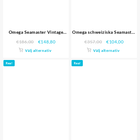
Omega Seamaster Vintage
Omega schweiziska Seamaster
Chronograph White Dial Blue
Planet Ocean 007 som32
€
186,00
€
148,80
€
357,00
€
104,00
Hour Marks Stainless Steel
Replika Klockor
Välj alternativ
Välj alternativ
Case svart läderrem Replika
Klockor
Rea!
Rea!