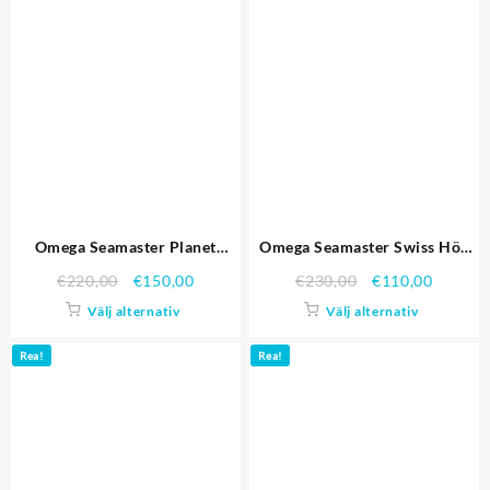
Omega Seamaster Planet
Omega Seamaster Swiss Hög
Ocean Co-axial Black Case
kvalitet Replica Klockor 4448
€
220,00
€
150,00
€
230,00
€
110,00
Black Dial 98103 Replika
Välj alternativ
Välj alternativ
Klockor
Rea!
Rea!