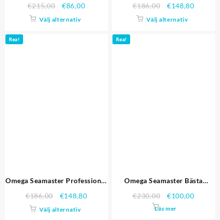
kvalitet replika klockor 4425
Watch med svart urtavla och
€
215,00
€
86,00
€
186,00
€
148,80
svart Bezel om229 621.381
Välj alternativ
Välj alternativ
Replika Klockor
Rea!
Rea!
Omega Seamaster Professional
Omega Seamaster Bästa
Emirates Team 2013 Black
kvalitet replika klockor 4437
€
186,00
€
148,80
€
230,00
€
100,00
622.059 Replika Klockor
Läs mer
Välj alternativ