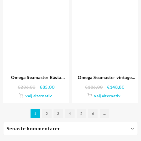
Omega Seamaster Bästa
Omega Seamaster vintage
kvalitet replika klockor 4428
Chronograph Black Dial
€
236,00
€
85,00
€
186,00
€
148,80
Diamond Hour Marks
Välj alternativ
Välj alternativ
Stainless Steel Case svart
läderrem Replika Klockor
1
2
3
4
5
6
→
Senaste kommentarer