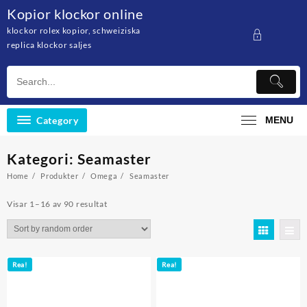
Skip
Kopior klockor online
to
klockor rolex kopior, schweiziska
content
replica klockor saljes
Category
MENU
Kategori: Seamaster
Home
Produkter
Omega
Seamaster
Visar 1–16 av 90 resultat
Rea!
Rea!