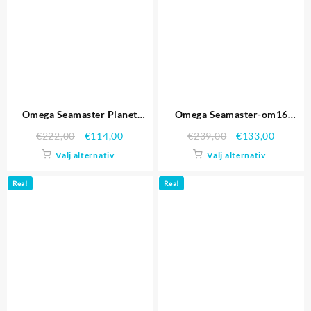
Omega Seamaster Planet
Omega Seamaster-om16
Ocean GMT Black Dial Two
Replika Klockor
€
222,00
€
114,00
€
239,00
€
133,00
Tone Band 622.396 Replika
Välj alternativ
Välj alternativ
Klockor
Rea!
Rea!