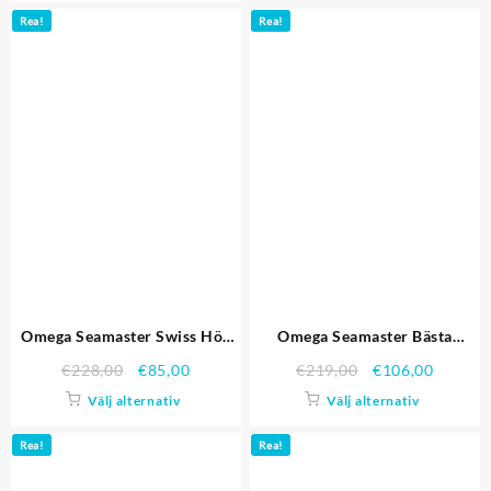
Rea!
Rea!
Omega Seamaster Swiss Hög
Omega Seamaster Bästa
kvalitet Replica Klockor 4452
kvalitet replika klockor 4429
€
228,00
€
85,00
€
219,00
€
106,00
Välj alternativ
Välj alternativ
Rea!
Rea!