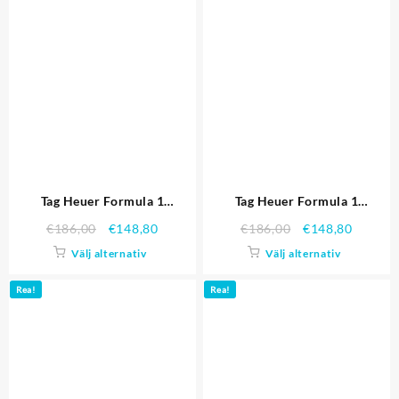
Tag Heuer Formula 1
Tag Heuer Formula 1
Chronograph Black Dial Black
Chronograph Black Dial Black
€
186,00
€
148,80
€
186,00
€
148,80
Bezel vita siffror 622.409
Bezel röda siffror 622.408
Välj alternativ
Välj alternativ
Replika Klockor
Replika Klockor
Rea!
Rea!