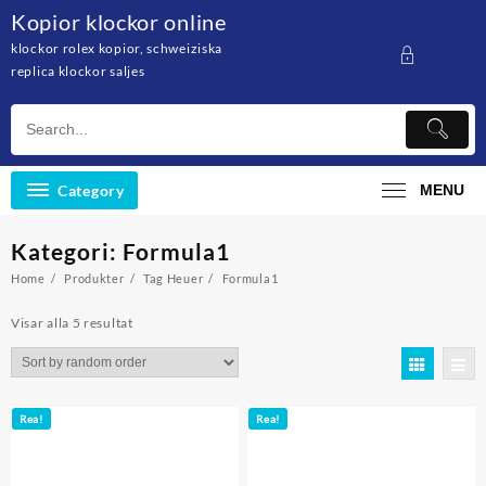
Skip
Kopior klockor online
to
klockor rolex kopior, schweiziska
content
replica klockor saljes
Category
MENU
Kategori: Formula1
Home
Produkter
Tag Heuer
Formula1
Visar alla 5 resultat
Rea!
Rea!