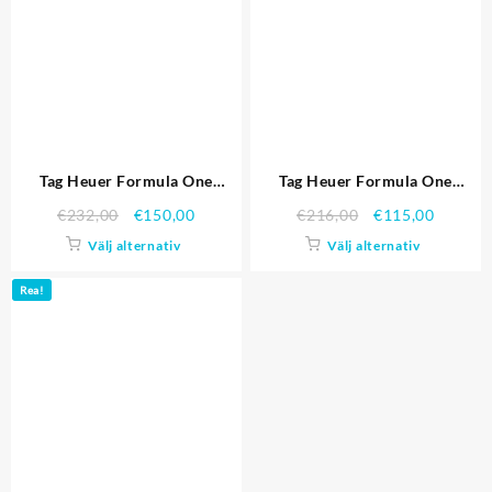
Tag Heuer Formula One
Tag Heuer Formula One
Grande Datum Red Dial
Caliber S White Dial Ion Plated
€
232,00
€
150,00
€
216,00
€
115,00
Gummi Bracelet 622.277
Steinless stål armband
Välj alternativ
Välj alternativ
Replika Klockor
622.298 Replika Klockor
Rea!