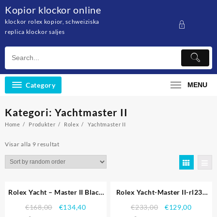
Skip
Kopior klockor online
to
klockor rolex kopior, schweiziska
content
replica klockor saljes
Category
MENU
Kategori: Yachtmaster II
Home
Produkter
Rolex
Yachtmaster II
Visar alla 9 resultat
Rea!
Rea!
Rolex Yacht – Master II Black
Rolex Yacht-Master II-rl230
Dial rostfritt stål armband
Replika Klockor
€
168,00
€
134,40
€
233,00
€
129,00
622.541 Replika Klockor