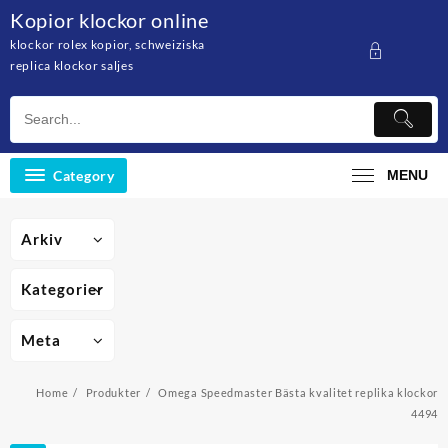
Skip
Kopior klockor online
to
klockor rolex kopior, schweiziska
content
replica klockor saljes
Category
MENU
Arkiv
Kategorier
Meta
Home
Produkter
Omega Speedmaster Bästa kvalitet replika klockor
4494