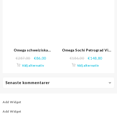
Omega schweiziska
Omega Sochi Petrograd Vit
Constellation smycken steg
urtavla med diamanter
€
287,00
€
86,00
€
186,00
€
148,80
guld Case Radial Emblem
Stainless Steel Case svart
Välj alternativ
Välj alternativ
Brown Dial 98.116 Replika
läderrem 622.823 Replika
Klockor
Klockor
Senaste kommentarer
Add Widget
Add Widget