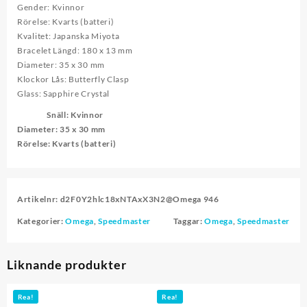
Gender: Kvinnor
mängd
Rörelse: Kvarts (batteri)
Kvalitet: Japanska Miyota
Bracelet Längd: 180 x 13 mm
Diameter: 35 x 30 mm
Klockor Lås: Butterfly Clasp
Glass: Sapphire Crystal
Snäll
: Kvinnor
Diameter
: 35 x 30 mm
Rörelse
: Kvarts (batteri)
Artikelnr:
d2F0Y2hlc18xNTAxX3N2@Omega 946
Kategorier:
Omega
,
Speedmaster
Taggar:
Omega
,
Speedmaster
Liknande produkter
Rea!
Rea!