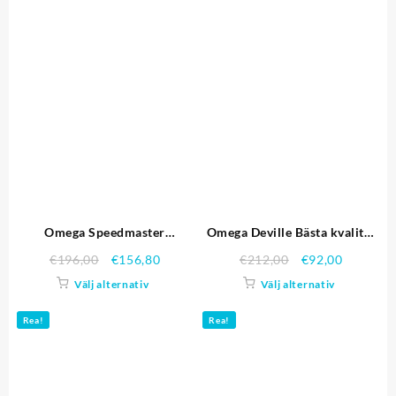
Omega Speedmaster
Omega Deville Bästa kvalitet
Skywalker X-33 Black Dial vit
replika klockor 4405
€
196,00
€
156,80
€
212,00
€
92,00
på svart Bezel Rostfritt stål
Välj alternativ
Välj alternativ
fallet och armband Replika
Klockor
Rea!
Rea!