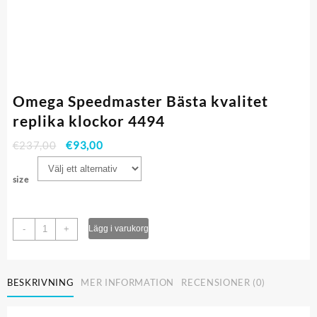
Omega Speedmaster Bästa kvalitet
replika klockor 4494
€
237,00
€
93,00
size
Omega
-
+
Lägg i varukorg
Speedmaster
Bästa
kvalitet
BESKRIVNING
MER INFORMATION
RECENSIONER (0)
replika
klockor
4494