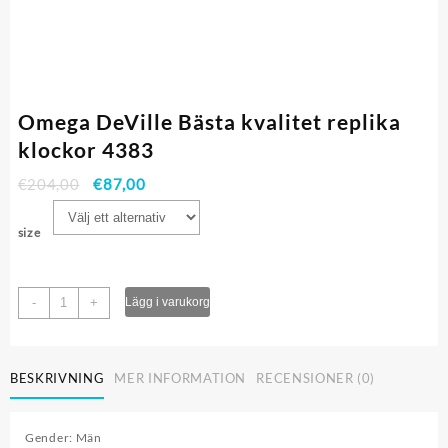
Omega DeVille Bästa kvalitet replika
klockor 4383
€
204,00
€
87,00
size
Omega
-
+
Lägg i varukorg
DeVille
Bästa
kvalitet
BESKRIVNING
MER INFORMATION
RECENSIONER (0)
replika
klockor
4383
Gender: Män
mängd