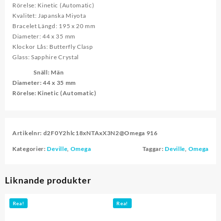
Rörelse: Kinetic (Automatic)
Kvalitet: Japanska Miyota
Bracelet Längd: 195 x 20 mm
Diameter: 44 x 35 mm
Klockor Lås: Butterfly Clasp
Glass: Sapphire Crystal
Snäll
: Män
Diameter
: 44 x 35 mm
Rörelse
: Kinetic (Automatic)
Artikelnr:
d2F0Y2hlc18xNTAxX3N2@Omega 916
Kategorier:
Deville
,
Omega
Taggar:
Deville
,
Omega
Liknande produkter
Rea!
Rea!