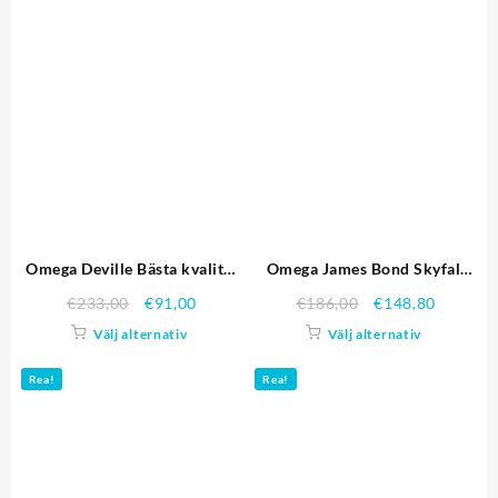
Omega Deville Bästa kvalitet
Omega James Bond Skyfall
replika klockor 4413
kronometer med blå urtavla
€
233,00
€
91,00
€
186,00
€
148,80
och blå infattning om226
Välj alternativ
Välj alternativ
621.378 Replika Klockor
Rea!
Rea!