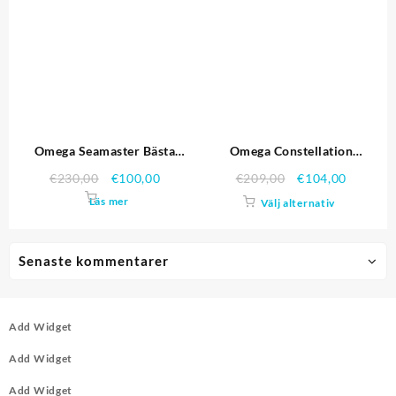
Omega Seamaster Bästa
Omega Constellation
kvalitet replika klockor 4437
Schweiziska hög kvalitet
€
230,00
€
100,00
€
209,00
€
104,00
replika klockor 4479
Läs mer
Välj alternativ
Senaste kommentarer
Add Widget
Add Widget
Add Widget