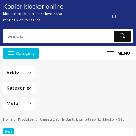
Skip
Kopior klockor online
to
klockor rolex kopior, schweiziska
content
replica klockor saljes
Category
MENU
Arkiv
Kategorier
Meta
Home
Produkter
Omega DeVille Bästa kvalitet replika klockor 4383
Rea!