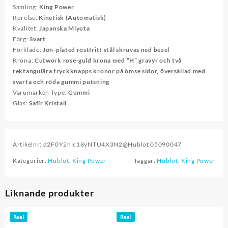
Samling:
King Power
Rörelse:
Kinetisk (Automatisk)
Kvalitet:
Japanska Miyota
Färg:
Svart
Förkläde:
Jon-plated rostfritt stål skruvas ned bezel
Krona:
Cutwork rose-guld krona med ”H” gravyr och två
rektangulära tryckknapps kronor på ömse sidor, översållad med
svarta och röda gummi putsning
Varumärken Type:
Gummi
Glas:
Safír Kristall
Artikelnr:
d2F0Y2hlc18yNTU4X3N2@Hublot 05090047
Kategorier:
Hublot
,
King Power
Taggar:
Hublot
,
King Power
Liknande produkter
Rea!
Rea!