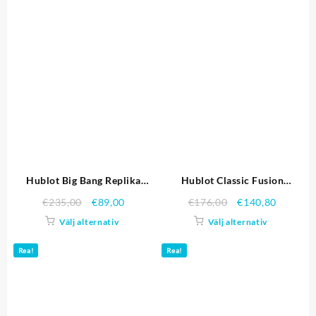
Hublot Big Bang Replika
Hublot Classic Fusion
Klockor 4106
diamant skallen Dial Black
€
235,00
€
89,00
€
176,00
€
140,80
Steel Case svart läderrem
Välj alternativ
Välj alternativ
622.815 Replika Klockor
Rea!
Rea!