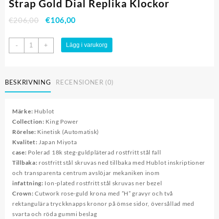
Strap Gold Dial Replika Klockor
€
206,00
€
106,00
Hublot
-
+
Lägg i varukorg
King
Power
Tourbillon
BESKRIVNING
RECENSIONER (0)
Black
Strap
Gold
Märke:
Hublot
Dial
Collection:
King Power
Replika
Rörelse:
Kinetisk (Automatisk)
Klockor
Kvalitet:
Japan Miyota
mängd
case:
Polerad 18k steg-guldpläterad rostfritt stål fall
Tillbaka:
rostfritt stål skruvas ned tillbaka med Hublot inskriptioner
och transparenta centrum avslöjar mekaniken inom
infattning:
Ion-plated rostfritt stål skruvas ner bezel
Crown:
Cutwork rose-guld krona med ”H” gravyr och två
rektangulära tryckknapps kronor på ömse sidor, översållad med
svarta och röda gummi beslag