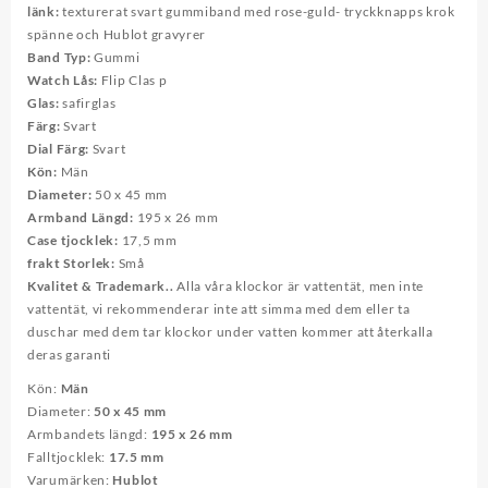
länk:
texturerat svart gummiband med rose-guld- tryckknapps krok
spänne och Hublot gravyrer
Band Typ:
Gummi
Watch Lås:
Flip Clas p
Glas:
safirglas
Färg:
Svart
Dial Färg:
Svart
Kön:
Män
Diameter:
50 x 45 mm
Armband Längd:
195 x 26 mm
Case tjocklek:
17,5 mm
frakt Storlek:
Små
Kvalitet & Trademark..
Alla våra klockor är vattentät, men inte
vattentät, vi rekommenderar inte att simma med dem eller ta
duschar med dem tar klockor under vatten kommer att återkalla
deras garanti
Kön:
Män
Diameter:
50 x 45 mm
Armbandets längd:
195 x 26 mm
Falltjocklek:
17.5 mm
Varumärken:
Hublot