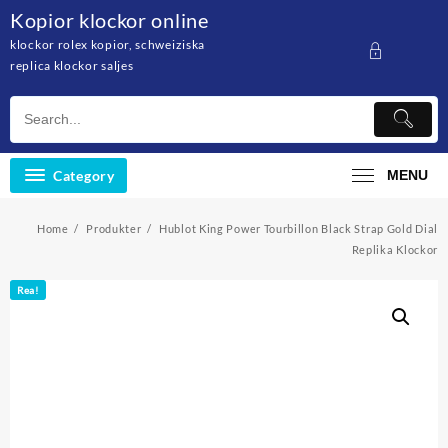
Skip
Kopior klockor online
to
klockor rolex kopior, schweiziska
content
replica klockor saljes
Category
MENU
Home
Produkter
Hublot King Power Tourbillon Black Strap Gold Dial
Replika Klockor
Rea!