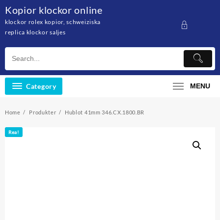
Skip
Kopior klockor online
to
klockor rolex kopior, schweiziska
content
replica klockor saljes
Category
MENU
Home
Produkter
Hublot 41mm 346.CX.1800.BR
Rea!