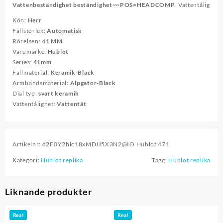
Vattenbeständighet beständighet~~POS=HEADCOMP
: Vattentålig
Kön:
Herr
Fallstorlek:
Automatisk
Rörelsen:
41 MM
Varumärke:
Hublot
Series:
41mm
Fallmaterial:
Keramik-Black
Armbandsmaterial:
Alpgator-Black
Dial typ:
svart keramik
Vattentålighet:
Vattentät
Artikelnr:
d2F0Y2hlc18xMDU5X3N2@IO Hublot 471
Kategori:
Hublot replika
Tagg:
Hublot replika
Liknande produkter
Rea!
Rea!