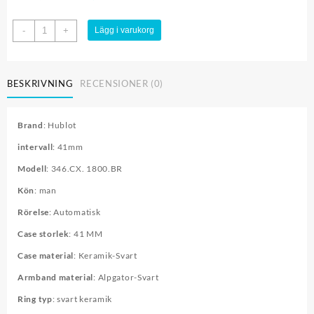
Hublot
-
+
Lägg i varukorg
41mm
346.CX.1800.BR
mängd
BESKRIVNING
RECENSIONER (0)
Brand
: Hublot
intervall
: 41mm
Modell
: 346.CX. 1800.BR
Kön
: man
Rörelse
: Automatisk
Case storlek
: 41 MM
Case material
: Keramik-Svart
Armband material
: Alpgator-Svart
Ring typ
: svart keramik