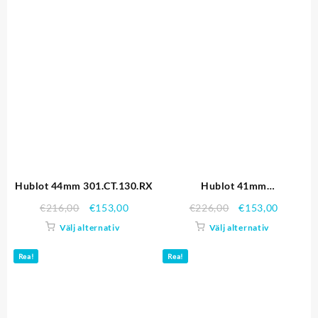
Hublot 44mm 301.CT.130.RX
Hublot 41mm
341.SL.1008.RX
€
216,00
€
153,00
€
226,00
€
153,00
Välj alternativ
Välj alternativ
Rea!
Rea!