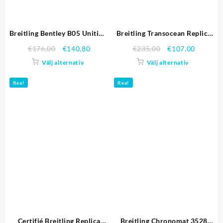
Breitling Bentley B05 Unitime
Breitling Transocean Replica
Black Dial rostfritt stål
Klockor 3594
€
176,00
€
140,80
€
235,00
€
107,00
armband 622.520 Replika
Välj alternativ
Välj alternativ
Klockor
Rea!
Rea!
Certifié Breitling Replica
Breitling Chronomat 3528