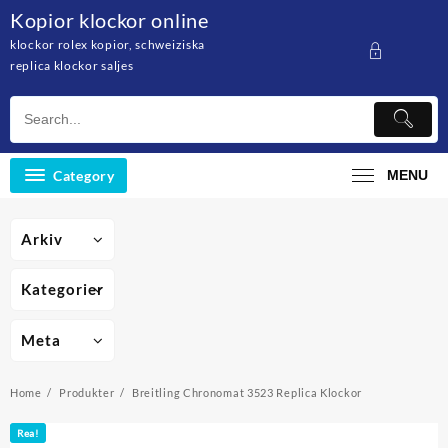
Skip
Kopior klockor online
to
klockor rolex kopior, schweiziska
content
replica klockor saljes
Category
MENU
Arkiv
Kategorier
Meta
Home
Produkter
Breitling Chronomat 3523 Replica Klockor
Rea!