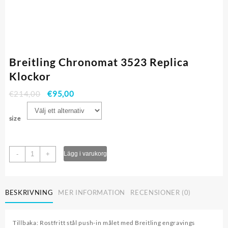
Breitling Chronomat 3523 Replica
Klockor
€
214,00
€
95,00
size
Breitling
-
+
Lägg i varukorg
Chronomat
3523
Replica
BESKRIVNING
MER INFORMATION
RECENSIONER (0)
Klockor
mängd
Tillbaka: Rostfritt stål push-in målet med Breitling engravings