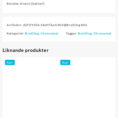
Rörelse
: Kvarts (batteri)
Artikelnr:
d2F0Y2hlc18xNTAxX3N2@Breitling 806
Kategorier:
Breitling
,
Chronomat
Taggar:
Breitling
,
Chronomat
Liknande produkter
Rea!
Rea!