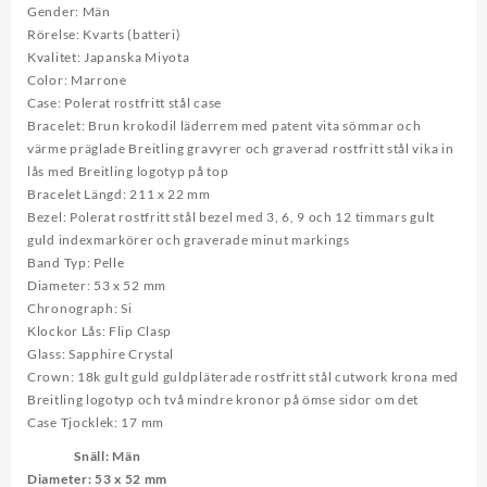
Gender: Män
Rörelse: Kvarts (batteri)
Kvalitet: Japanska Miyota
Color: Marrone
Case: Polerat rostfritt stål case
Bracelet: Brun krokodil läderrem med patent vita sömmar och
värme präglade Breitling gravyrer och graverad rostfritt stål vika in
lås med Breitling logotyp på top
Bracelet Längd: 211 x 22 mm
Bezel: Polerat rostfritt stål bezel med 3, 6, 9 och 12 timmars gult
guld indexmarkörer och graverade minut markings
Band Typ: Pelle
Diameter: 53 x 52 mm
Chronograph: Si
Klockor Lås: Flip Clasp
Glass: Sapphire Crystal
Crown: 18k gult guld guldpläterade rostfritt stål cutwork krona med
Breitling logotyp och två mindre kronor på ömse sidor om det
Case Tjocklek: 17 mm
Snäll
: Män
Diameter
: 53 x 52 mm