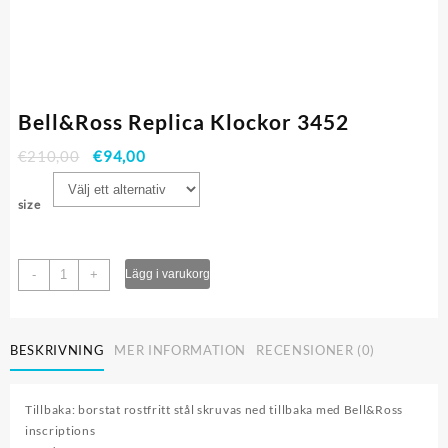
Bell&Ross Replica Klockor 3452
€
210,00
€
94,00
size
Bell&Ross
-
+
Lägg i varukorg
Replica
Klockor
3452
BESKRIVNING
MER INFORMATION
RECENSIONER (0)
mängd
Tillbaka: borstat rostfritt stål skruvas ned tillbaka med Bell&Ross
inscriptions