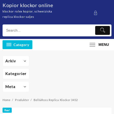
Skip
Kopior klockor online
to
klockor rolex kopior, schweiziska
content
replica klockor saljes
Category
MENU
Arkiv
Kategorier
Meta
Home
Produkter
Bell&Ross Replica Klockor 3452
Rea!