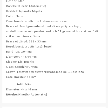
Gender: Män
Rörelse: Kinetic (Automatic)
Kvalitet: Japanska Miyota
Color: Nero
Case: borstat rostfritt stål skruvas ned case
Bracelet: Svart gummiband med värme präglade logo,
modellnummer och produktkod och BR graverad borstat rostfritt
stål krok-spänne spänne
Bracelet Längd: 211 x 33 mm
Bezel: borstat rostfritt stål bezel
Band Typ: Gomma
Diameter: 44 x 44 mm
Klockor Lås: Buckle
Glass: Sapphire Crystal
Crown: rostfritt stål cutwork krona med Bell&Ross logo
Case Tjocklek: 11 mm
Snäll
: Män
Diameter
: 44 x 44 mm
Rörelse
: Kinetic (Automatic)