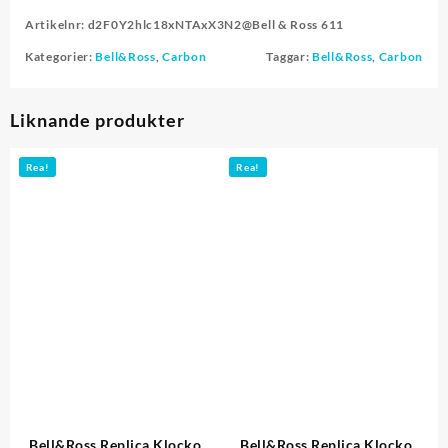
Artikelnr:
d2F0Y2hlc18xNTAxX3N2@Bell & Ross 611
Kategorier:
Bell&Ross
,
Carbon
Taggar:
Bell&Ross
,
Carbon
Liknande produkter
Rea!
Rea!
Bell&Ross Replica Klockor
Bell&Ross Replica Klockor