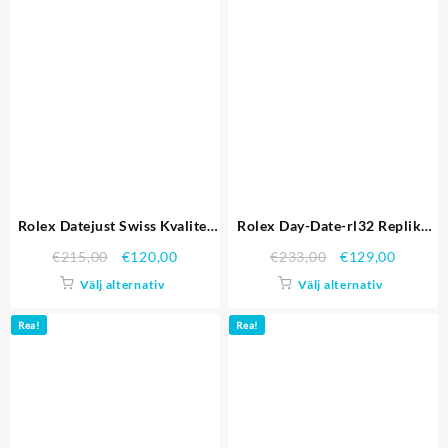
Rolex Datejust Swiss Kvalitet
Rolex Day-Date-rl32 Replika
Replica Klockor 4710
Klockor
€
215,00
€
120,00
€
233,00
€
129,00
Välj alternativ
Välj alternativ
Rea!
Rea!