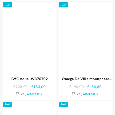
Rea!
Rea!
IWC Aqua IW376702
Omega De Ville Moonphase
White Dial Rose Gold Case
€
228,00
€
153,00
€
196,00
€
156,80
svarta läderarmband 1454227
Välj alternativ
Välj alternativ
Replika Klockor
Rea!
Rea!