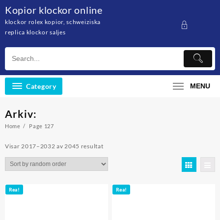
Skip
Kopior klockor online
to
klockor rolex kopior, schweiziska
content
replica klockor saljes
Category
MENU
Arkiv:
Home
Page 127
Visar 2017–2032 av 2045 resultat
Rea!
Rea!