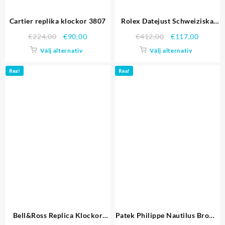
Cartier replika klockor 3807
Rolex Datejust Schweiziska
Mechanism-srl27 Replika
€
224,00
€
90,00
€
412,00
€
117,00
Klockor
Välj alternativ
Välj alternativ
Rea!
Rea!
Bell&Ross Replica Klockor
Patek Philippe Nautilus Brown