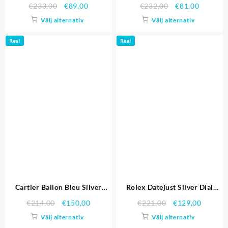
3457
Dial Borstad rostfritt stål Case
€
233,00
€
89,00
€
232,00
€
81,00
Brown Läder Strap Replika
Välj alternativ
Välj alternativ
Klockor
Rea!
Rea!
Cartier Ballon Bleu Silver
Rolex Datejust Silver Dial
Bezel med vit urtavla rött
Ribbed Bezel 7457 Replika
€
214,00
€
150,00
€
221,00
€
129,00
läder Band 621.551 Replika
Klockor
Välj alternativ
Välj alternativ
Klockor