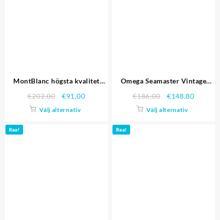
MontBlanc högsta kvalitet
Omega Seamaster Vintage
Replica klockor 4273
kronograf vit urtavla Diamond
€
202,00
€
91,00
€
186,00
€
148,80
Hour Marks Stainless Steel
Välj alternativ
Välj alternativ
Case svart läderrem Replika
Klockor
Rea!
Rea!