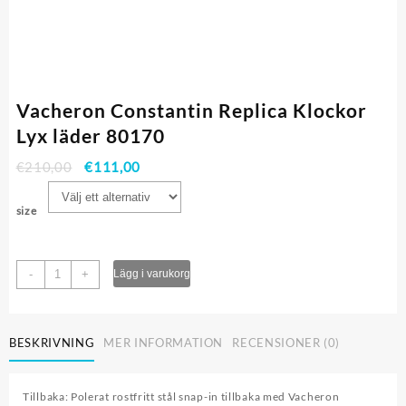
Vacheron Constantin Replica Klockor
Lyx läder 80170
€
210,00
€
111,00
size
Vacheron
-
+
Lägg i varukorg
Constantin
Replica
Klockor
BESKRIVNING
MER INFORMATION
RECENSIONER (0)
Lyx
läder
80170
Tillbaka: Polerat rostfritt stål snap-in tillbaka med Vacheron
mängd