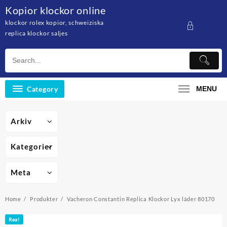
Skip
Kopior klockor online
to
klockor rolex kopior, schweiziska
content
replica klockor saljes
Category
MENU
Arkiv
Kategorier
Meta
Home
Produkter
Vacheron Constantin Replica Klockor Lyx läder 80170
Rea!