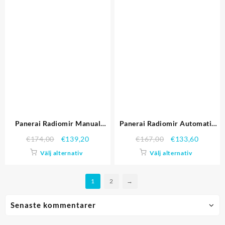
Panerai Radiomir Manual
Panerai Radiomir Automatic
PAM00512
PAM00504
€
174,00
€
139,20
€
167,00
€
133,60
Välj alternativ
Välj alternativ
1
2
→
Senaste kommentarer