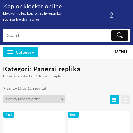
Skip
Kopior klockor online
to
klockor rolex kopior, schweiziska
content
replica klockor saljes
Category
MENU
Kategori: Panerai replika
Home
Produkter
Panerai replika
Visar 1–16 av 21 resultat
Rea!
Rea!