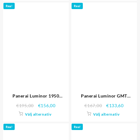
Rea!
Rea!
Panerai Luminor 1950
Panerai Luminor GMT
PAM00361
PAM00297
€
195,00
€
156,00
€
167,00
€
133,60
Välj alternativ
Välj alternativ
Rea!
Rea!