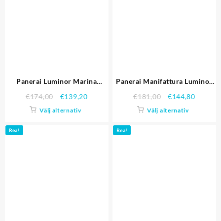
Panerai Luminor Marina
Panerai Manifattura Luminor
PAM00422
PAM00320
€
174,00
€
139,20
€
181,00
€
144,80
Välj alternativ
Välj alternativ
Rea!
Rea!