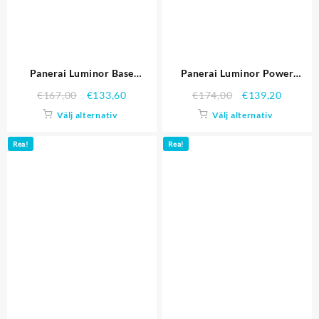
Panerai Luminor Base
Panerai Luminor Power
PAM00002
Reserve PAM00090
€
167,00
€
133,60
€
174,00
€
139,20
Välj alternativ
Välj alternativ
Rea!
Rea!