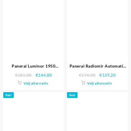
Panerai Luminor 1950
Panerai Radiomir Automatic
PAM00212
PAM00388
€
181,00
€
144,80
€
174,00
€
139,20
Välj alternativ
Välj alternativ
Rea!
Rea!