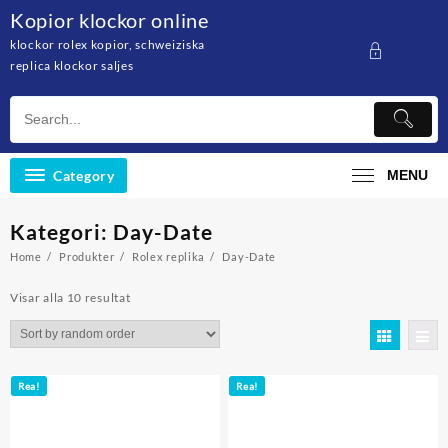
Skip
Kopior klockor online
to
klockor rolex kopior, schweiziska
content
replica klockor saljes
Category
MENU
Kategori: Day-Date
Home
Produkter
Rolex replika
Day-Date
Visar alla 10 resultat
Rea!
Rea!