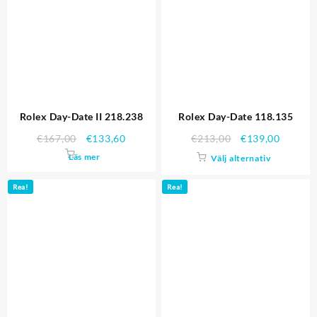
Rolex Day-Date II 218.238
Rolex Day-Date 118.135
€
167,00
€
133,60
€
213,00
€
139,00
Läs mer
Välj alternativ
Rea!
Rea!