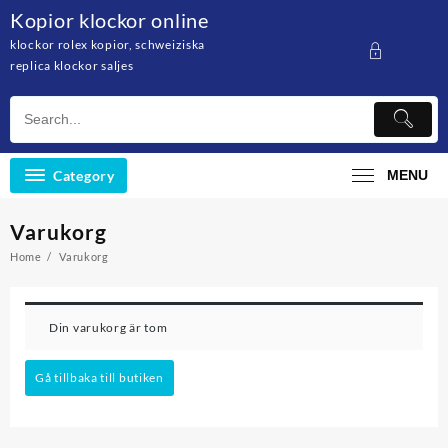
Skip
Kopior klockor online
to
klockor rolex kopior, schweiziska
content
replica klockor saljes
Category
MENU
Varukorg
Home
Varukorg
Din varukorg är tom
Gå tillbaka till butiken