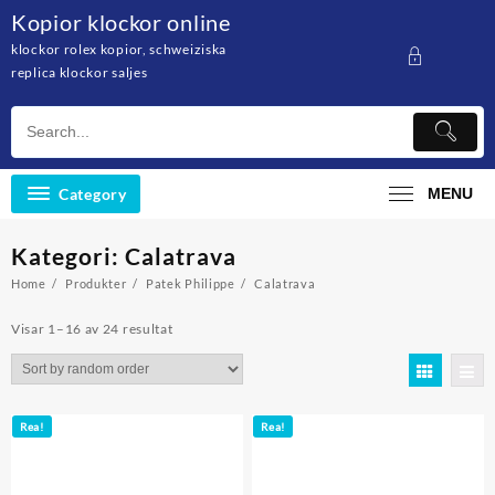
Skip
Kopior klockor online
to
klockor rolex kopior, schweiziska
content
replica klockor saljes
Category
MENU
Kategori: Calatrava
Home
Produkter
Patek Philippe
Calatrava
Visar 1–16 av 24 resultat
Rea!
Rea!