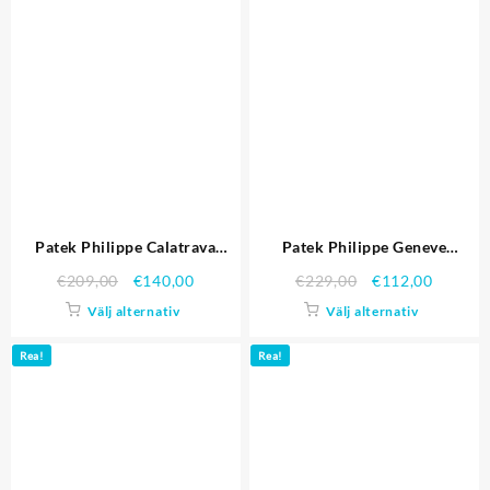
Patek Philippe Calatrava
Patek Philippe Geneve
White Dial Gold Case Gray
Calatrava högkopie Replica
€
209,00
€
140,00
€
229,00
€
112,00
läderrem Replika Klockor
Klockor 4629
Välj alternativ
Välj alternativ
Rea!
Rea!