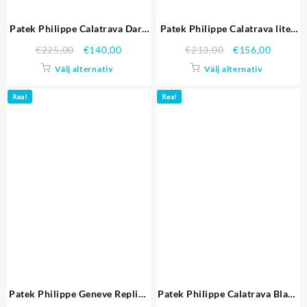
Patek Philippe Calatrava Dark
Patek Philippe Calatrava liten
Grey Dial Stainless Steel Case
sekund Black Dial Rostfritt
€
225,00
€
140,00
€
213,00
€
156,00
svart läderrem Replika
stål fallet och armband Replika
Välj alternativ
Välj alternativ
Klockor
Klockor
Rea!
Rea!
Patek Philippe Geneve Replica
Patek Philippe Calatrava Black