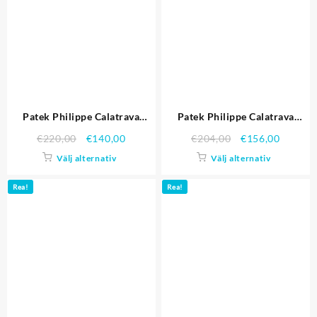
Patek Philippe Calatrava
Patek Philippe Calatrava
White Dial romerska siffror
Ladies Gold Dial gult guld fall
€
220,00
€
140,00
€
204,00
€
156,00
Ribbed Bezel Gold Case svart
två Tone Bracelet 1453826
Välj alternativ
Välj alternativ
läderrem Replika Klockor
Replika Klockor
Rea!
Rea!