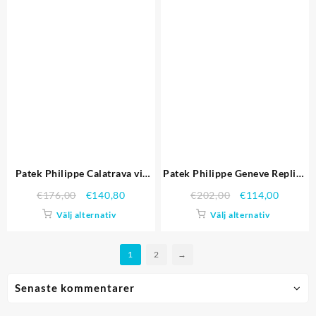
Patek Philippe Calatrava vit
Patek Philippe Geneve Replica
urtavla Diamond siffror Rose
Klockor Replica Klockor 4635
€
176,00
€
140,80
€
202,00
€
114,00
Gold Case Brown Läder Strap
Hög Kopiera
Välj alternativ
Välj alternativ
622.834 Replika Klockor
1
2
→
Senaste kommentarer