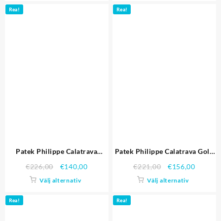
Replika Klockor
Rea!
Rea!
Patek Philippe Calatrava
Patek Philippe Calatrava Gold
White Dial Rose Gold Case
Dial gult guld fall två Tone
€
226,00
€
140,00
€
221,00
€
156,00
Brown Läder Strap Replika
Bracelet 1453825 Replika
Välj alternativ
Välj alternativ
Klockor
Klockor
Rea!
Rea!