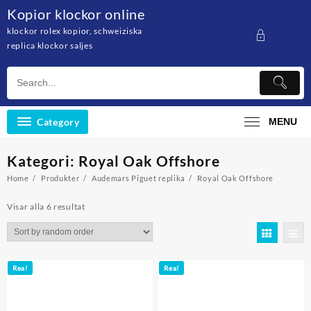
Skip
Kopior klockor online
to
klockor rolex kopior, schweiziska
content
replica klockor saljes
Category
MENU
Kategori: Royal Oak Offshore
Home
Produkter
Audemars Piguet replika
Royal Oak Offshore
Visar alla 6 resultat
Rea!
Rea!