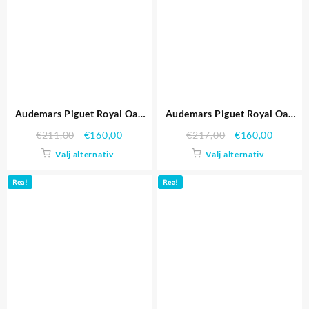
Audemars Piguet Royal Oak
Audemars Piguet Royal Oak
Offshore
Offshore
€
211,00
€
160,00
€
217,00
€
160,00
26020ST.OO.D001IN.01
26170ST.OO.D091CR.01
Välj alternativ
Välj alternativ
Rea!
Rea!