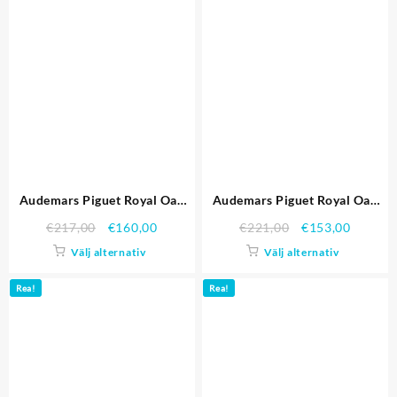
Audemars Piguet Royal Oak
Audemars Piguet Royal Oak
Offshore
Offshore
€
217,00
€
160,00
€
221,00
€
153,00
25940OK.OO.D002CA.01
26020ST.OO.D001IN.02
Välj alternativ
Välj alternativ
Rea!
Rea!