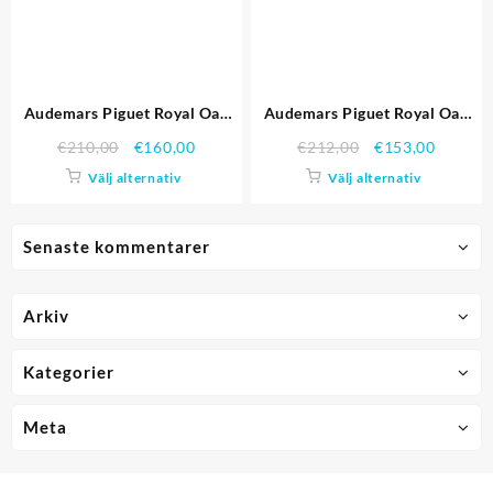
Audemars Piguet Royal Oak
Audemars Piguet Royal Oak
Offshore
Offshore
€
210,00
€
160,00
€
212,00
€
153,00
26283ST.OO.D010CA.01
25940SK.OO.D002CA.02
Välj alternativ
Välj alternativ
Senaste kommentarer
Arkiv
Kategorier
Meta