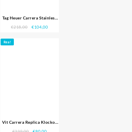
Tag Heuer Carrera Stainless
Steel Case och Strap Black
€
218,00
€
104,00
Dial 7909
Rea!
Vit Carrera Replica Klockor
3762
€
239,00
€
80,00