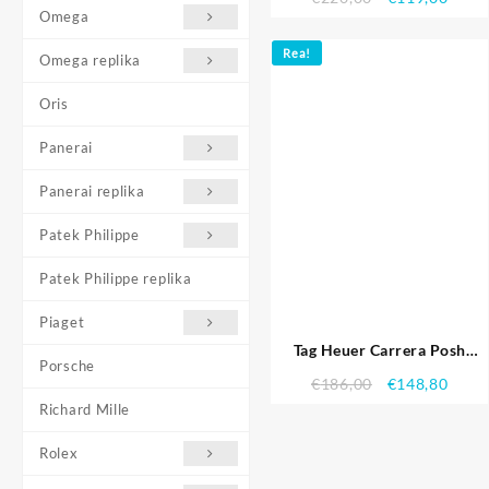
perforerat läder Strap 7921
Omega
Rea!
Omega replika
Oris
Panerai
Panerai replika
Patek Philippe
Patek Philippe replika
Piaget
Tag Heuer Carrera Posh
Porsche
Watch Replica 5000 Replika
€
186,00
€
148,80
Klockor
Richard Mille
Rolex