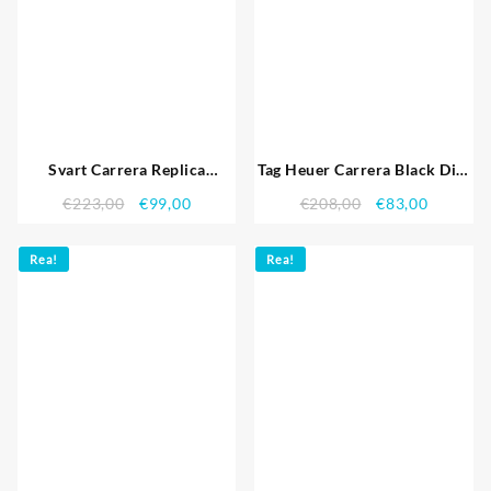
Svart Carrera Replica
Tag Heuer Carrera Black Dial
Klockor 3758
Stainless Steel Strap 7925
€
223,00
€
99,00
€
208,00
€
83,00
Rea!
Rea!