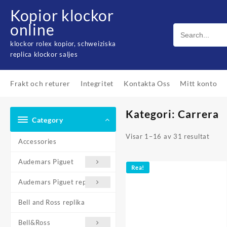
Skip
Kopior klockor
to
online
content
klockor rolex kopior, schweiziska
replica klockor saljes
Frakt och returer
Integritet
Kontakta Oss
Mitt konto
Kategori: Carrera
Category
Visar 1–16 av 31 resultat
Accessories
Audemars Piguet
Rea!
Audemars Piguet replika
Bell and Ross replika
Bell&Ross