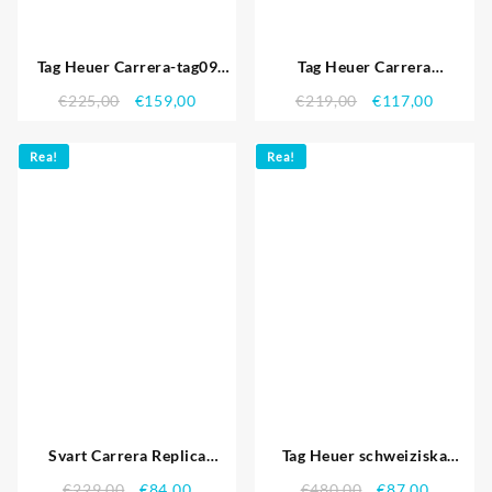
Tag Heuer Carrera-tag09
Tag Heuer Carrera
Replika Klockor
schweiziska stag17
€
225,00
€
159,00
€
219,00
€
117,00
Rea!
Rea!
Svart Carrera Replica
Tag Heuer schweiziska
Klockor 3757
Carrera Tachymeter Bezel
€
229,00
€
84,00
€
480,00
€
87,00