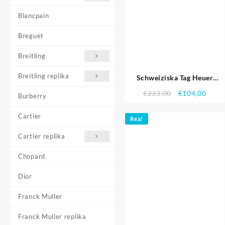
Blancpain
Breguet
Breitling
Breitling replika
Schweiziska Tag Heuer
Carrera Tachymeter Ring
€
233,00
€
104,00
Burberry
Stainless Steel Black Dial
Cartier
Rea!
Cartier replika
Chopard
Dior
Franck Muller
Franck Muller replika