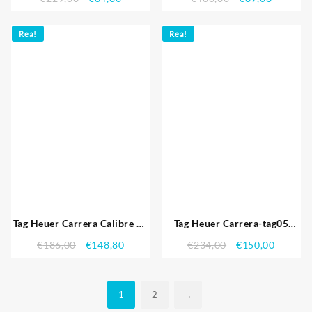
Perforerad Svart
Gummiband Vit Dial Replika
Rea!
Rea!
Klockor
Tag Heuer Carrera Calibre 17
Tag Heuer Carrera-tag05
Stainless Steel 622.075
Replika Klockor
€
186,00
€
148,80
€
234,00
€
150,00
Replika Klockor
1
2
→