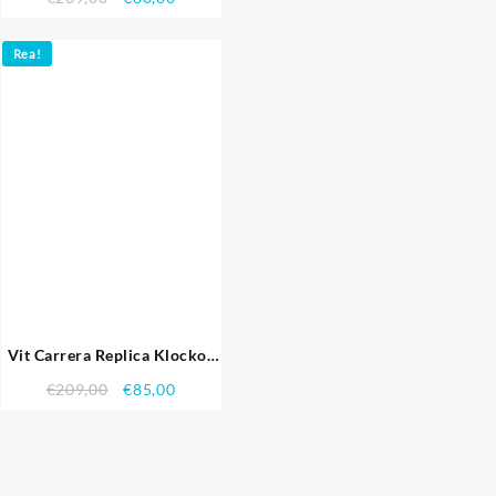
Rea!
Vit Carrera Replica Klockor
3761
€
209,00
€
85,00