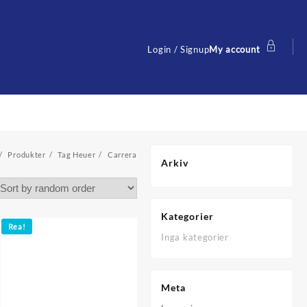
Login / Signup
My account
Produkter
Tag Heuer
Carrera
Arkiv
Kategorier
Rea!
Inga kategorier
Meta