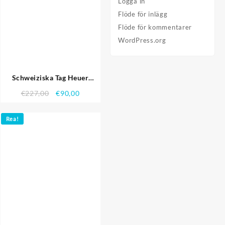
Logga in
Flöde för inlägg
Flöde för kommentarer
WordPress.org
Schweiziska Tag Heuer
Carrera Tachymeter Ring
€
227,00
€
90,00
svart läderrem Brun Rutig
Dial
Rea!