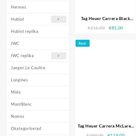
Hermes
Tag Heuer Carrera Black
Hublot
Stainless Steel Case White
€
216,00
€
81,00
Dial 98.242 Replika Klockor
Hublot replika
IWC
Rea!
IWC replika
Jaeger Le Coultre
Longines
Mido
MontBlanc
Nomos
Tag Heuer Carrera McLaren
Okategoriserad
svart keramik Bezel Svart
€
220,00
€
119,00